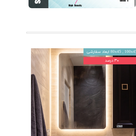
80x45 , 100x ابعاد سفارشی
۳۰ درصد