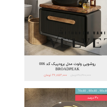
روشویی ولوت مدل برودپیک کد 006
BROADPEAK
۲۶,۸۵۲,۰۰۰ تومان
۳۸,۳۶۰,۰۰۰ تومان
70x40 , 80x40 , 90x4
۳۰ درصد