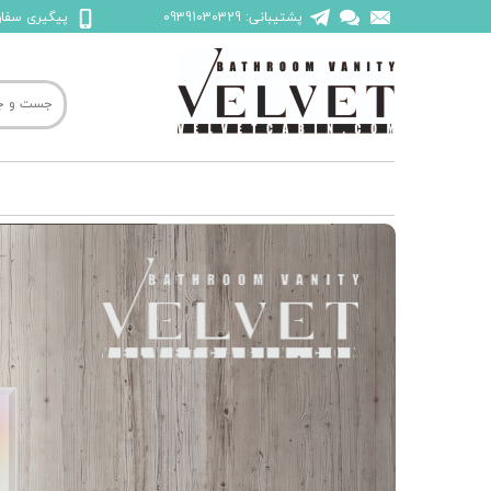
پشتیبانی: 09391030329
پیگیری سفارش: 45523