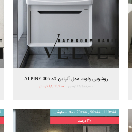
روشویی ولوت مدل آلپاین کد 005 ALPINE
۱۸,۱۹۱,۶۰۰ تومان
۲۵,۹۸۸,۰۰۰ تومان
70x44 , 90x44 , 110x44 ابعاد سفارشی
0
۳۰ درصد