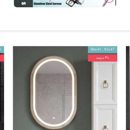
80x44 , 92x47
45
۳۰ درصد