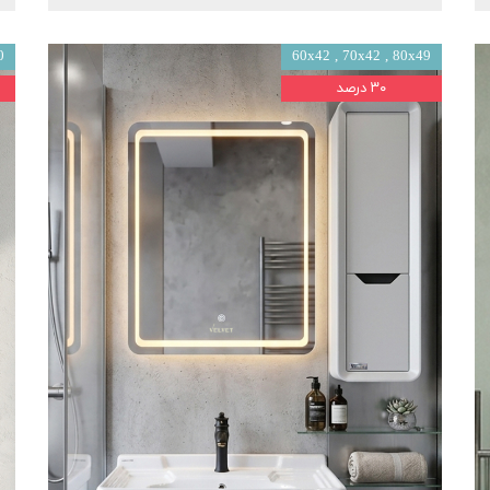
60x42 , 70x42 , 80x49
40
۳۰ درصد