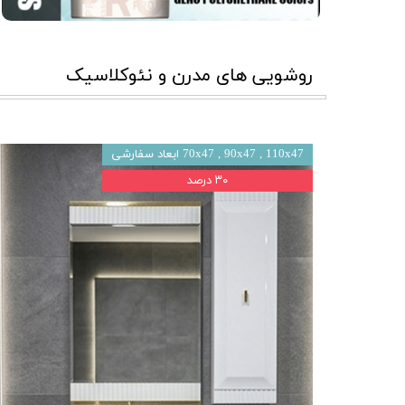
روشویی های مدرن و نئوکلاسیک
70x47 , 90x47 , 110x47 ابعاد سفارشی
۳۰ درصد