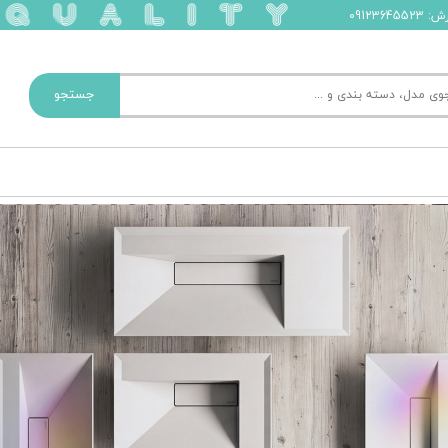
091236
جستجو