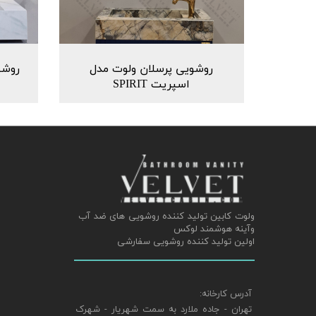
روشویی پرسلان ولوت مدل
روشو
اسپریت SPIRIT
ولوت کابین تولید کننده روشویی های ضد آب
وآینه هوشمند لوکس
اولین تولید کننده روشویی سفارشی
آدرس کارخانه:
تهران - جاده ملارد به سمت شهریار - شهرک