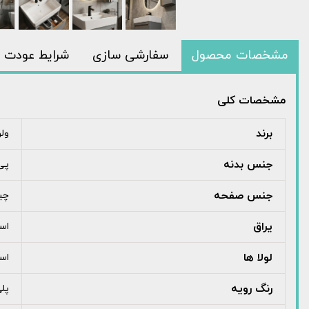
مشخصات محصول
سفارشی سازی
شرایط عودت ک
مشخصات کلی
برند
ولوت
جنس بدنه
پی 
جنس صفحه
چین
یراق
اس
لولا ها
است
رنگ رویه
پلی ا