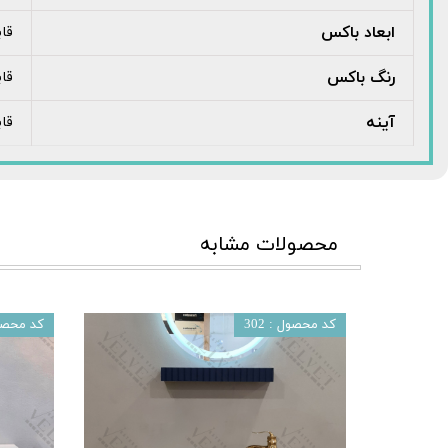
ابعاد باکس
قا
رنگ باکس
قا
آینه
قا
محصولات مشابه
کد محصول : 302
کد محصول 