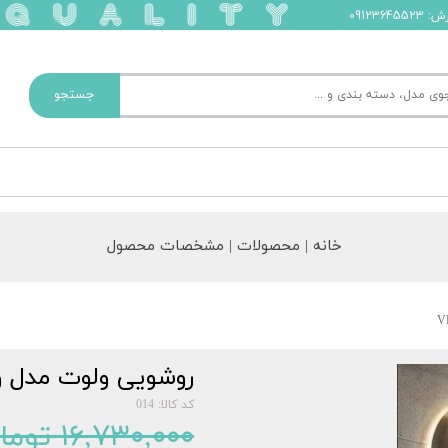
091236
جستجو
خانه | محصولات | مشخصات محصول
روشویی ولوت مدل ورونا کد 
کد کالا: 014
۱۶,۷۳۰,۰۰۰ تومان