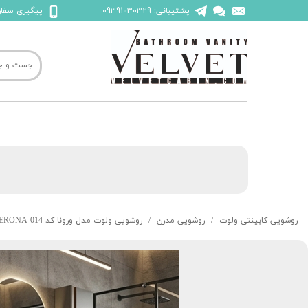
پشتیبانی: 09391030329
پیگیری سفارش: 45523
روشویی کابینتی ولوت
روشویی مدرن
روشویی ولوت مدل ورونا کد 014 VERONA