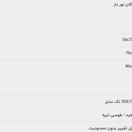
کان نور دار
50x37
70x
80x
50X تک سایز
ید / طوسی تیره
بل تغییر بدون محدودیت