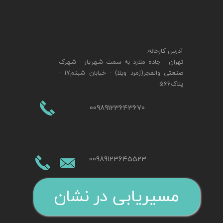
آدرس کارخانه:
تهران - جاده ملارد به سمت شهریار - شهرک
صنعتی والفجر(زمرد ویلا) - خیابان شبنم17 -
پلاک566
00989123643670
00989123645523
مسیریابی در نشان