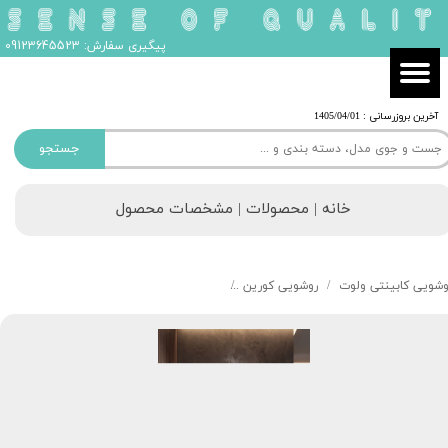
پیگیری سفارش: 09123645523
​آخرین بروزرسانی : 1405/04/01
جستجو
خانه | محصولات | مشخصات محصول
وشویی کابینتی ولوت
روشویی کورین
روشویی ولوت مدل البروس کد 205 ELBERUS