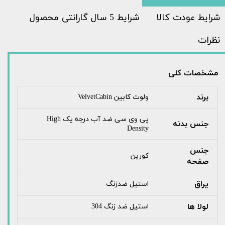
شرایط عودت کالا
شرایط 5 سال گارانتی محصول
نظرات
مشخصات کلی
برند
ولوت کابین VelvetCabin
پی وی سی ضد آب درجه یک High
جنس بدنه
Density
جنس
کورین
صفحه
یراق
استیل ضدزنگ
لولا ها
استیل ضد زنگ 304