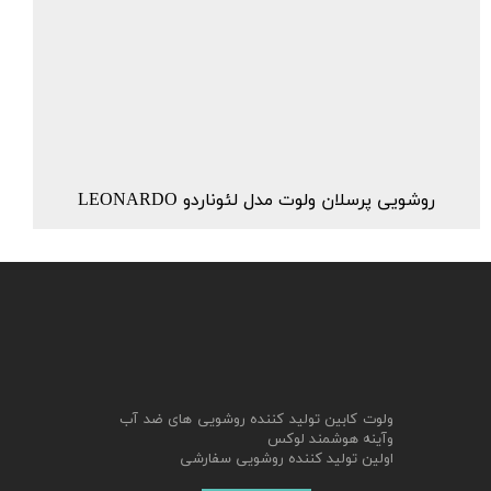
روشویی پرسلان ولوت مدل لئوناردو LEONARDO
ولوت کابین تولید کننده روشویی های ضد آب
وآینه هوشمند لوکس
اولین تولید کننده روشویی سفارشی