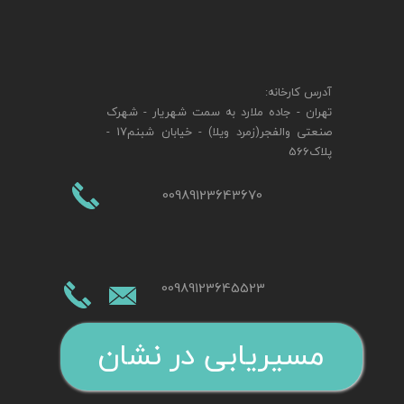
آدرس کارخانه:
تهران - جاده ملارد به سمت شهریار - شهرک
صنعتی والفجر(زمرد ویلا) - خیابان شبنم17 -
پلاک566
00989123643670
00989123645523
مسیریابی در نشان