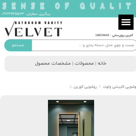
پیگیری سفارش: 09123645523
​آخرین بروزرسانی : 1405/04/01
جستجو
خانه | محصولات | مشخصات محصول
وشویی کابینتی ولوت
روشویی کورین
روشویی ولوت مدل مترهورن کد 208 MATTERNHORN