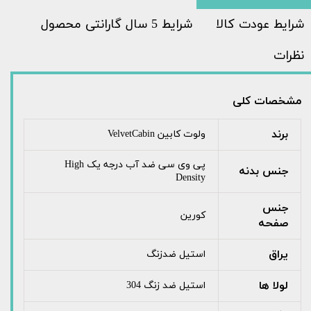
شرایط عودت کالا
شرایط 5 سال گارانتی محصول
نظرات
مشخصات کلی
برند
ولوت کابین VelvetCabin
پی وی سی ضد آب درجه یک High
جنس بدنه
Density
جنس
کورین
صفحه
یراق
استیل ضدزنگ
لولا ها
استیل ضد زنگ 304