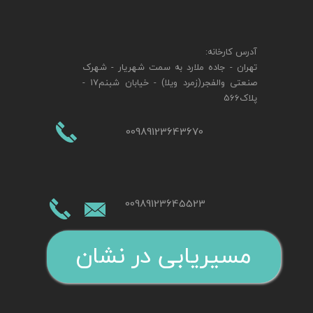
آدرس کارخانه:
تهران - جاده ملارد به سمت شهریار - شهرک
صنعتی والفجر(زمرد ویلا) - خیابان شبنم17 -
پلاک566
00989123643670
00989123645523
مسیریابی در نشان