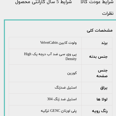
شرایط عودت کالا
شرایط 5 سال گارانتی محصول
نظرات
مشخصات کلی
برند
ولوت کابین VelvetCabin
پی وی سی ضد آب درجه یک High
جنس بدنه
Density
جنس
کورین
صفحه
یراق
استیل ضدزنگ
لولا ها
استیل ضد زنگ 304
رنگ رویه
پلی اورتان GENC ترکیه