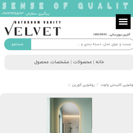
پیگیری سفارش: 09123645523
​آخرین بروزرسانی : 1405/04/01
جستجو
خانه | محصولات | مشخصات محصول
وشویی کابینتی ولوت
روشویی کورین
روشویی ولوت مدل اسنت کد 209 ASCENT