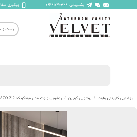
پشتیبانی: 09391030329
پیگیری سفارش: 45523
روشویی کابینتی ولوت
روشویی کورین
روشویی ولوت مدل موناکو کد 212 MONACO