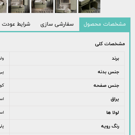
مشخصات محصول
سفارشی سازی
شرایط عودت ک
مشخصات کلی
برند
ولوت
جنس بدنه
پی 
جنس صفحه
کو
یراق
اس
لولا ها
است
رنگ رویه
پلی ا