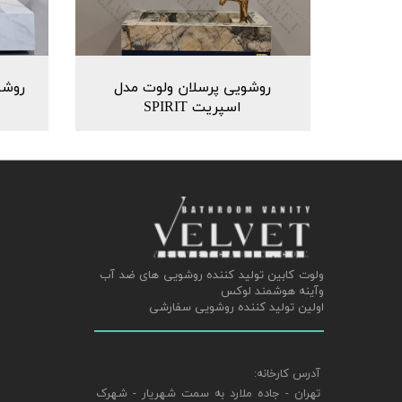
روشویی پرسلان ولوت مدل
روشو
اسپریت SPIRIT
ولوت کابین تولید کننده روشویی های ضد آب
وآینه هوشمند لوکس
اولین تولید کننده روشویی سفارشی
آدرس کارخانه:
تهران - جاده ملارد به سمت شهریار - شهرک