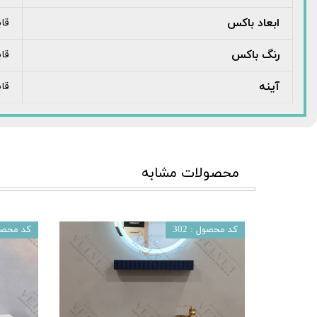
ابعاد باکس
قا
رنگ باکس
قا
آینه
قا
محصولات مشابه
کد محصول : 302
کد محصول 