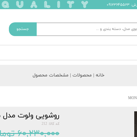
091236
جستجو
خانه | محصولات | مشخصات محصول
روشویی ولوت مدل موناکو ک
کد کالا: 212
۶۰,۲۳۰,۰۰۰ تومان