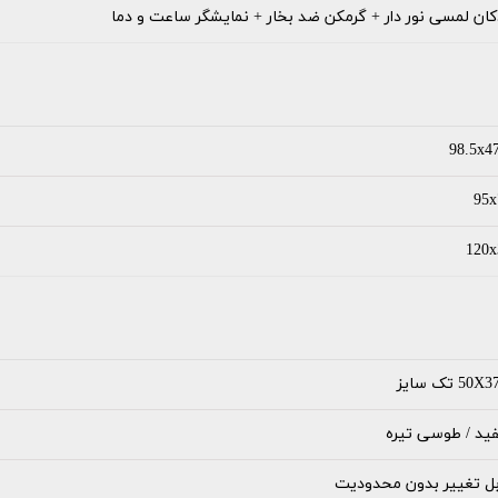
کان لمسی نور دار + گرمکن ضد بخار + نمایشگر ساعت و دما
98.5x4
95x
120x
50X تک سایز
ید / طوسی تیره
بل تغییر بدون محدودیت